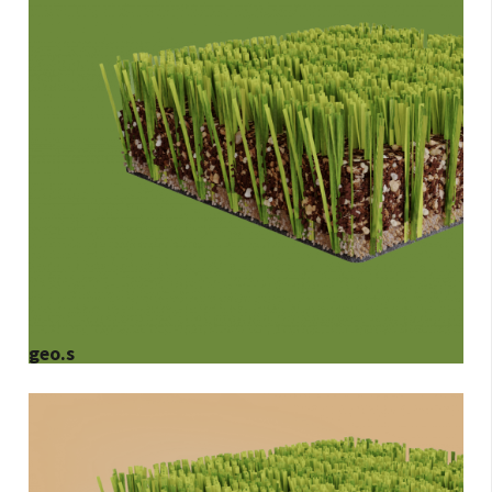
geo.s